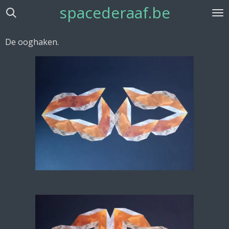
spacederaaf.be
Ga
direct
naar
De ooghaken.
de
hoofdinhoud