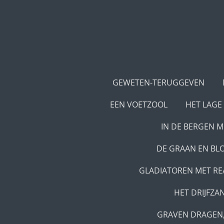
Ga
direct
naar
de
hoofdinhoud
GEWETEN-TERUGGEVEN
EEN VOETZOOL
HET LAGE
IN DE BERGEN 
DE GRAAN EN BL
GLADIATOREN MET R
HET DRIJFZA
GRAVEN DRAGEN