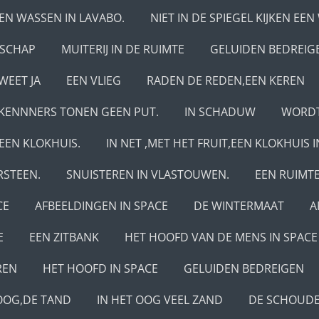
EN WASSEN IN LAVABO.
NIET IN DE SPIEGEL KIJKEN EE
DSCHAP
MUITERIJ IN DE RUIMTE
GELUIDEN BEDREIG
WEET JA
EEN VLIEG
RADEN DE REDEN,EEN KEREN
RKENNNERS TONEN GEEN PUT.
IN SCHADUW
WORDT
EEN KLOKHUIS.
IN NET ,MET HET FRUIT,EEN KLOKHUIS 
RSTEEN.
SNUISTEREN IN VLASTOUWEN.
EEN RUIMT
CE
AFBEELDINGEN IN SPACE
DE WINTERMAAT
A
E
EEN ZITBANK
HET HOOFD VAN DE MENS IN SPACE
REN
HET HOOFD IN SPACE
GELUIDEN BEDREIGEN
 OOG,DE TAND
IN HET OOG VEEL ZAND
DE SCHOUD