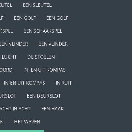
EUTEL
EEN SLEUTEL
LF
EEN GOLF
EEN GOLF
KSPEL
EEN SCHAAKSPEL
EEN VLINDER
EEN VLINDER
N LUCHT
DE STOELEN
KOORD
IN -EN UIT KOMPAS
IN-EN UIT KOMPAS
IN RUIT
URSLOT
EEN DEURSLOT
ACHT IN ACHT
EEN HAAK
EN
HET WEVEN