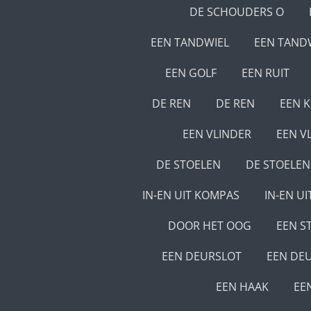
DE SCHOUDERS O
EEN TANDWIEL
EEN TAND
EEN GOLF
EEN RUIT
DE REN
DE REN
EEN 
EEN VLINDER
EEN V
DE STOELEN
DE STOELEN
IN-EN UIT KOMPAS
IN-EN U
DOOR HET OOG
EEN ST
EEN DEURSLOT
EEN DE
EEN HAAK
EE