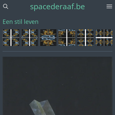
spacederaaf.be
Ga
direct
naar
Een stil leven
de
hoofdinhoud