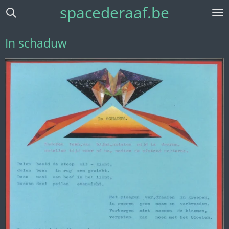
spacederaaf.be
Ga
direct
naar
In schaduw
de
hoofdinhoud