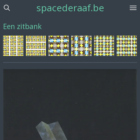
spacederaaf.be
Ga
direct
naar
Een zitbank
de
hoofdinhoud