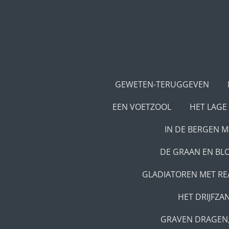
Ga
direct
naar
de
hoofdinhoud
GEWETEN-TERUGGEVEN
EEN VOETZOOL
HET LAGE
IN DE BERGEN 
DE GRAAN EN BL
GLADIATOREN MET R
HET DRIJFZA
GRAVEN DRAGEN