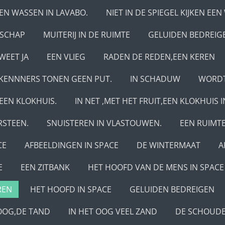
EN WASSEN IN LAVABO.
NIET IN DE SPIEGEL KIJKEN EE
DSCHAP
MUITERIJ IN DE RUIMTE
GELUIDEN BEDREIG
WEET JA
EEN VLIEG
RADEN DE REDEN,EEN KEREN
RKENNNERS TONEN GEEN PUT.
IN SCHADUW
WORDT
EEN KLOKHUIS.
IN NET ,MET HET FRUIT,EEN KLOKHUIS 
RSTEEN.
SNUISTEREN IN VLASTOUWEN.
EEN RUIMT
CE
AFBEELDINGEN IN SPACE
DE WINTERMAAT
A
E
EEN ZITBANK
HET HOOFD VAN DE MENS IN SPACE
REN
HET HOOFD IN SPACE
GELUIDEN BEDREIGEN
 OOG,DE TAND
IN HET OOG VEEL ZAND
DE SCHOUD