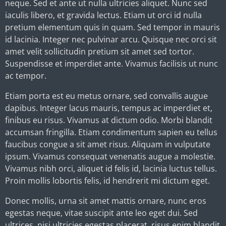
neque. Sed et ante ut nulla ultricies aliquet. Nunc sed
iaculis libero, et gravida lectus. Etiam ut orci id nulla
pretium elementum quis in quam. Sed tempor in mauris
id lacinia. Integer nec pulvinar arcu. Quisque nec orci sit
amet velit sollicitudin pretium sit amet sed tortor.
Suspendisse et imperdiet ante. Vivamus facilisis ut nunc
ac tempor.
Etiam porta est eu metus ornare, sed convallis augue
dapibus. Integer lacus mauris, tempus ac imperdiet et,
finibus eu risus. Vivamus at dictum odio. Morbi blandit
accumsan fringilla. Etiam condimentum sapien eu tellus
faucibus congue a sit amet risus. Aliquam in vulputate
ipsum. Vivamus consequat venenatis augue a molestie.
Vivamus nibh orci, aliquet id felis id, lacinia luctus tellus.
Proin mollis lobortis felis, id hendrerit mi dictum eget.
Donec mollis, urna sit amet mattis ornare, nunc eros
egestas neque, vitae suscipit ante leo eget dui. Sed
ultrices, nisi ultricies egestas placerat, risus enim blandit